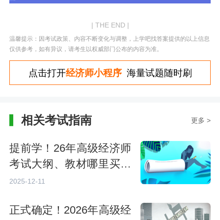
| THE END |
温馨提示：因考试政策、内容不断变化与调整，上学吧找答案提供的以上信息
仅供参考，如有异议，请考生以权威部门公布的内容为准。
点击打开
经济师小程序
海量试题随时刷
相关考试指南
更多 >
提前学！26年高级经济师
考试大纲、教材哪里买？
附25年参考
2025-12-11
正式确定！2026年高级经