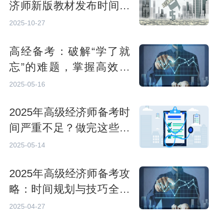
济师新版教材发布时间：
预计4月底
2025-10-27
高经备考：破解“学了就
忘”的难题，掌握高效记
忆法
2025-05-16
2025年高级经济师备考时
间严重不足？做完这些事
更能沉着应对考试！
2025-05-14
2025年高级经济师备考攻
略：时间规划与技巧全解
析
2025-04-27