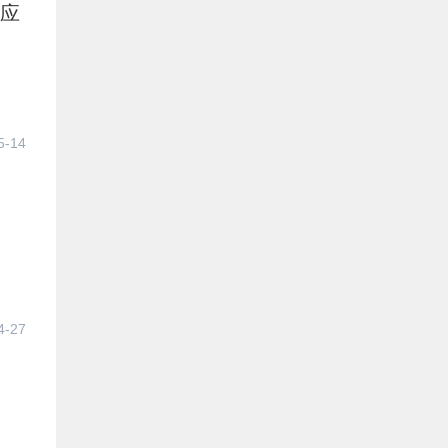
着应
5-14
4-27