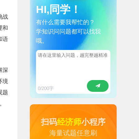
HI,同学！
挑战
有什么需要我帮忙的？
理和
学知识问问题都可以找我
和语
哦。
解深
环境
0
/200字
观题
。
扫码
经济师
小程序
海量试题任意刷