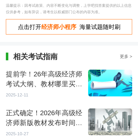
温馨提示：因考试政策、内容不断变化与调整，上学吧找答案提供的以上信息
仅供参考，如有异议，请考生以权威部门公布的内容为准。
点击打开
经济师小程序
海量试题随时刷
相关考试指南
更多 >
提前学！26年高级经济师
考试大纲、教材哪里买？
附25年参考
2025-12-11
正式确定！2026年高级经
济师新版教材发布时间：
预计4月底
2025-10-27