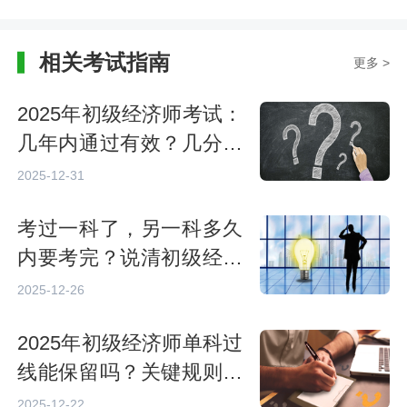
相关考试指南
更多 >
2025年初级经济师考试：
几年内通过有效？几分算
及格？
2025-12-31
考过一科了，另一科多久
内要考完？说清初级经济
师成绩有效期
2025-12-26
2025年初级经济师单科过
线能保留吗？关键规则速
看！
2025-12-22