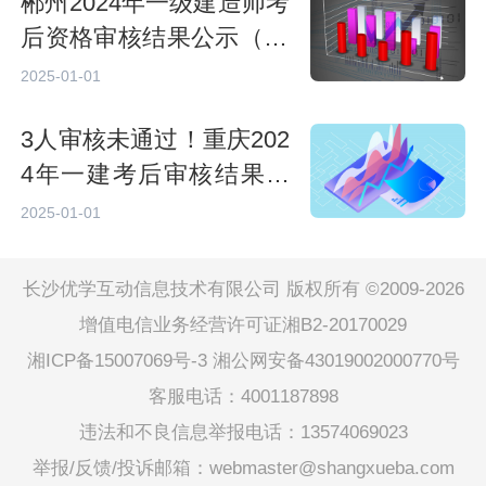
郴州2024年一级建造师考
后资格审核结果公示（21
人通过）
2025-01-01
3人审核未通过！重庆202
4年一建考后审核结果及
合格人员公示（4014人）
2025-01-01
长沙优学互动信息技术有限公司 版权所有 ©2009-2026
增值电信业务经营许可证湘B2-20170029
湘ICP备15007069号-3
湘公网安备43019002000770号
客服电话：4001187898
违法和不良信息举报电话：13574069023
举报/反馈/投诉邮箱：webmaster@shangxueba.com