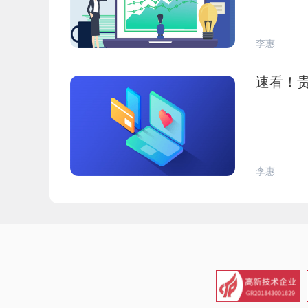
李惠
速看！贵
李惠