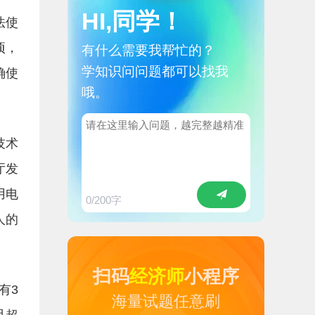
HI,同学！
法使
项，
有什么需要我帮忙的？
学知识问问题都可以找我
确使
哦。
技术
厅发
用电
0
/200字
人的
扫码
经济师
小程序
有3
海量试题任意刷