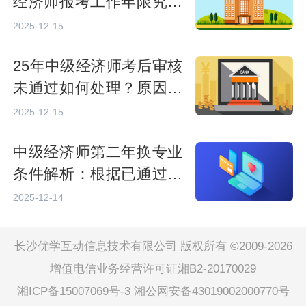
经济师报考工作年限究竟
怎么算？
2025-12-15
25年中级经济师考后审核
未通过如何处理？原因分
析及补救措施说明
2025-12-15
中级经济师第二年换专业
条件解析：根据已通过科
目判断可行性
2025-12-14
长沙优学互动信息技术有限公司 版权所有 ©2009-2026
增值电信业务经营许可证湘B2-20170029
湘ICP备15007069号-3
湘公网安备43019002000770号